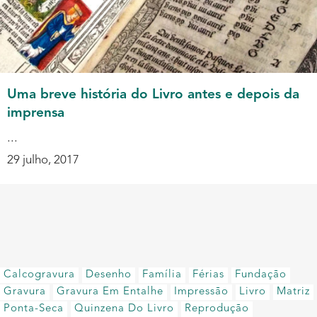
Uma breve história do Livro antes e depois da
imprensa
...
29 julho, 2017
Calcogravura
Desenho
Família
Férias
Fundação
Gravura
Gravura Em Entalhe
Impressão
Livro
Matriz
Ponta-Seca
Quinzena Do Livro
Reprodução