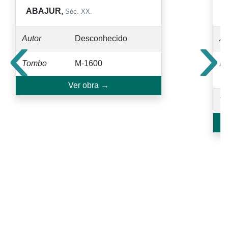
ABAJUR,
Séc. XX.
‹
›
Autor
Desconhecido
Au
Tombo
M-1600
M
Ver obra →
T