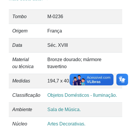
Tombo
M-0236
Origem
França
Data
Séc. XVIII
Material
Bronze dourado; mármore
ou técnica
travertino
Medidas
194,7 x 40,9 x 11,4 cm
Classificação
Objetos Domésticos - Iluminação.
Ambiente
Sala de Música.
Núcleo
Artes Decorativas.