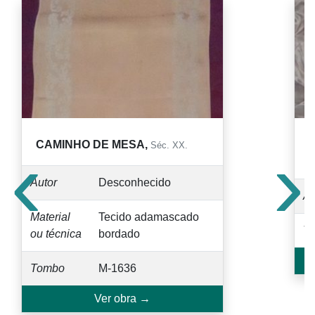
‹
›
CAMINHO DE MESA,
Séc. XX.
S
Autor
Desconhecido
Au
Material
Tecido adamascado
T
ou técnica
bordado
Tombo
M-1636
Ver obra →