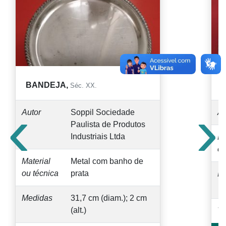
BANDEJA,
Séc. XX.
‹
›
Autor
Soppil Sociedade
Au
Paulista de Produtos
Industriais Ltda
Ma
ou
Material
Metal com banho de
ou técnica
prata
M
Medidas
31,7 cm (diam.); 2 cm
(alt.)
T