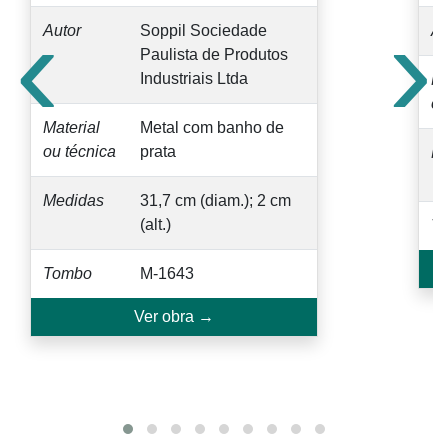
‹
›
Autor
Soppil Sociedade
Au
Paulista de Produtos
Industriais Ltda
Ma
ou
Material
Metal com banho de
ou técnica
prata
M
Medidas
31,7 cm (diam.); 2 cm
(alt.)
T
Tombo
M-1643
Ver obra →