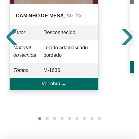
‹
›
CAMINHO DE MESA,
Séc. XX.
S
Autor
Desconhecido
Au
Material
Tecido adamascado
T
ou técnica
bordado
Tombo
M-1636
Ver obra →