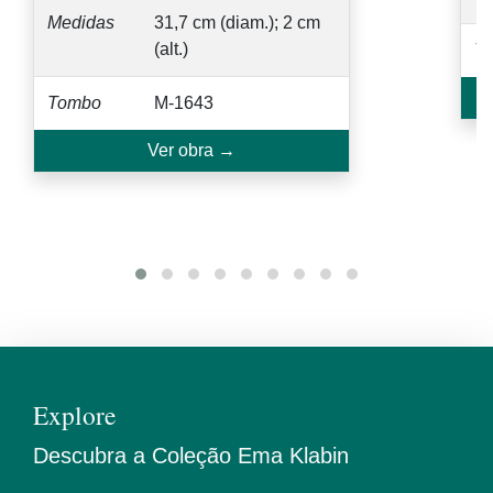
Medidas
31,7 cm (diam.); 2 cm
(alt.)
T
Tombo
M-1643
Ver obra →
Explore
Descubra a Coleção Ema Klabin