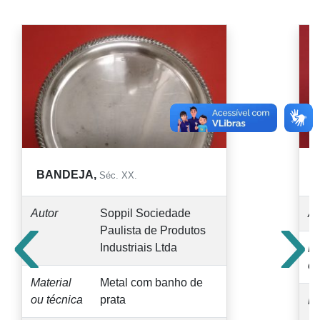
BANDEJA,
Séc. XX.
‹
›
Autor
Soppil Sociedade
Au
Paulista de Produtos
Industriais Ltda
Ma
ou
Material
Metal com banho de
ou técnica
prata
M