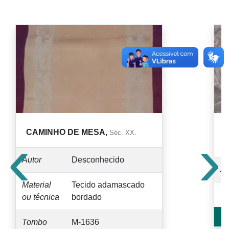
‹
›
CAMINHO DE MESA,
Séc. XX.
S
Autor
Desconhecido
Au
Material
Tecido adamascado
T
ou técnica
bordado
Tombo
M-1636