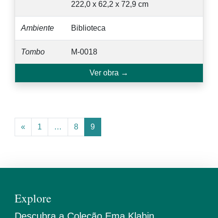
222,0 x 62,2 x 72,9 cm
Ambiente
Biblioteca
Tombo
M-0018
Ver obra →
«
1
…
8
9
Explore
Descubra a Coleção Ema Klabin