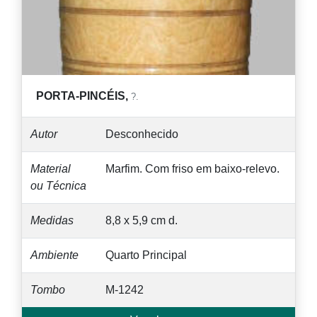
PORTA-PINCÉIS,
?.
Autor
Desconhecido
Material
Marfim. Com friso em baixo-relevo.
ou Técnica
Medidas
8,8 x 5,9 cm d.
Ambiente
Quarto Principal
Tombo
M-1242