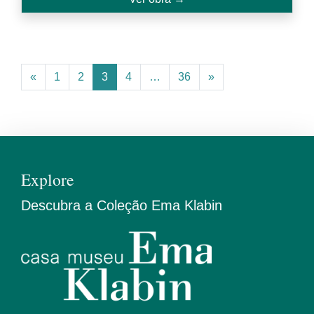
«
1
2
3
4
…
36
»
Explore
Descubra a Coleção Ema Klabin