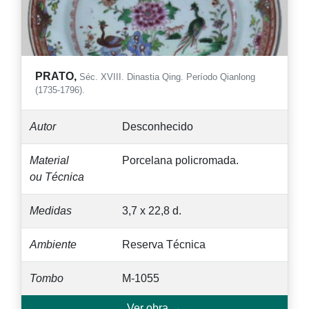
PRATO,
Séc. XVIII. Dinastia Qing. Período Qianlong
(1735-1796).
Autor
Desconhecido
Material
Porcelana policromada.
ou Técnica
Medidas
3,7 x 22,8 d.
Ambiente
Reserva Técnica
Tombo
M-1055
Ver obra →