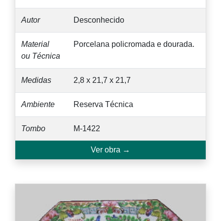
Autor
Desconhecido
Material
Porcelana policromada e dourada.
ou Técnica
Medidas
2,8 x 21,7 x 21,7
Ambiente
Reserva Técnica
Tombo
M-1422
Ver obra →