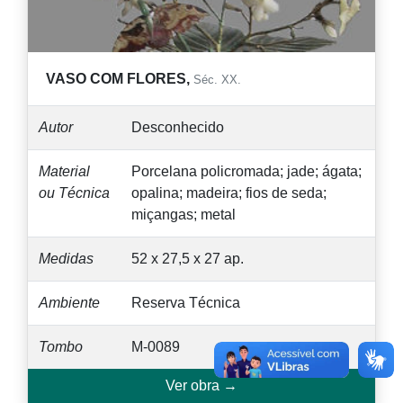
VASO COM FLORES,
Séc. XX.
Autor
Desconhecido
Material
Porcelana policromada; jade; ágata;
ou Técnica
opalina; madeira; fios de seda;
miçangas; metal
Medidas
52 x 27,5 x 27 ap.
Ambiente
Reserva Técnica
Tombo
M-0089
Ver obra →