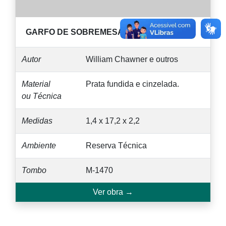
GARFO DE SOBREMESA,
Séc. XIX. 1826-1838.
Autor
William Chawner e outros
Material
Prata fundida e cinzelada.
ou Técnica
Medidas
1,4 x 17,2 x 2,2
Ambiente
Reserva Técnica
Tombo
M-1470
Ver obra →