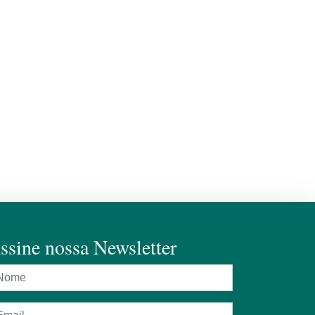
ssine nossa Newsletter
ome
dereço de e-mail