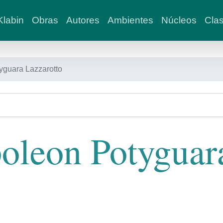
labin
Obras
Autores
Ambientes
Núcleos
Clas
yguara Lazzarotto
oleon Potyguar