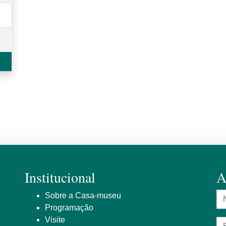
Institucional
A
N
Sobre a Casa-museu
Programação
Visite
En