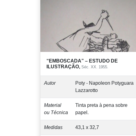
“EMBOSCADA” – ESTUDO DE
ILUSTRAÇÃO,
Séc. XX. 1955.
Autor
Poty - Napoleon Potyguara
Lazzarotto
Material
Tinta preta à pena sobre
ou Técnica
papel.
Medidas
43,1 x 32,7