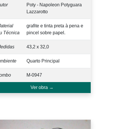
utor
Poty - Napoleon Potyguara
Lazzarotto
aterial
grafite e tinta preta à pena e
u Técnica
pincel sobre papel.
edidas
43,2 x 32,0
mbiente
Quarto Principal
ombo
M-0947
Ver obra →