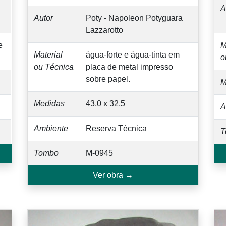
A
Autor
Poty - Napoleon Potyguara
Lazzarotto
e
M
Material
água-forte e água-tinta em
o
ou Técnica
placa de metal impresso
sobre papel.
M
Medidas
43,0 x 32,5
A
Ambiente
Reserva Técnica
T
Tombo
M-0945
Ver obra →