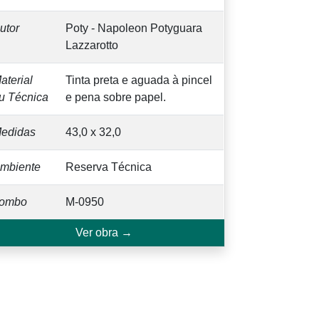
utor
Poty - Napoleon Potyguara
Lazzarotto
aterial
Tinta preta e aguada à pincel
u Técnica
e pena sobre papel.
edidas
43,0 x 32,0
mbiente
Reserva Técnica
ombo
M-0950
Ver obra →