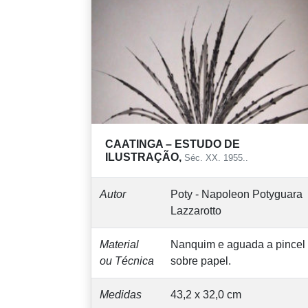
CAATINGA – ESTUDO DE
ILUSTRAÇÃO,
Séc. XX. 1955..
Autor
Poty - Napoleon Potyguara
Lazzarotto
Material
Nanquim e aguada a pincel
ou Técnica
sobre papel.
Medidas
43,2 x 32,0 cm