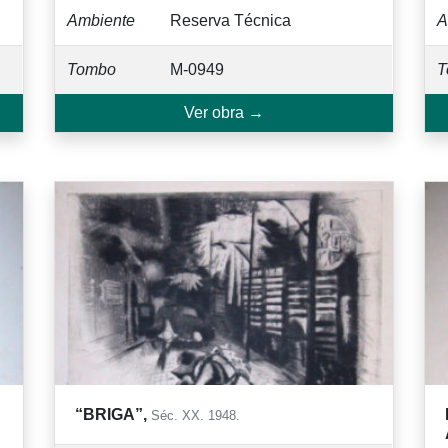
Ambiente
Reserva Técnica
A
Tombo
M-0949
T
Ver obra →
“BRIGA”,
Séc. XX. 1948.