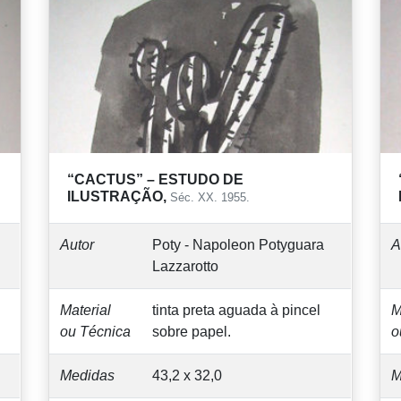
“CACTUS” – ESTUDO DE
ILUSTRAÇÃO,
Séc. XX. 1955.
Autor
Poty - Napoleon Potyguara
A
Lazzarotto
Material
tinta preta aguada à pincel
M
ou Técnica
sobre papel.
o
Medidas
43,2 x 32,0
M