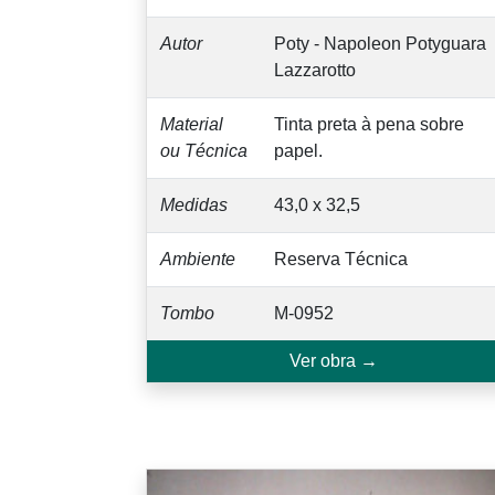
Autor
Poty - Napoleon Potyguara
Lazzarotto
Material
Tinta preta à pena sobre
ou Técnica
papel.
Medidas
43,0 x 32,5
Ambiente
Reserva Técnica
Tombo
M-0952
Ver obra →