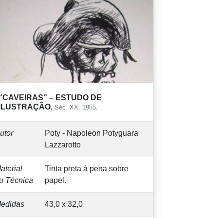
“CAVEIRAS” – ESTUDO DE
ILUSTRAÇÃO,
Séc. XX. 1955.
utor
Poty - Napoleon Potyguara
Lazzarotto
aterial
Tinta preta à pena sobre
u Técnica
papel.
edidas
43,0 x 32,0