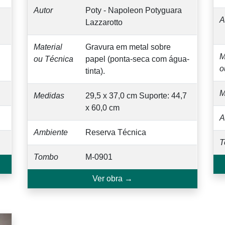
Autor
Poty - Napoleon Potyguara
A
Lazzarotto
Material
Gravura em metal sobre
M
ou Técnica
papel (ponta-seca com água-
o
tinta).
M
Medidas
29,5 x 37,0 cm Suporte: 44,7
x 60,0 cm
A
Ambiente
Reserva Técnica
T
Tombo
M-0901
Ver obra →