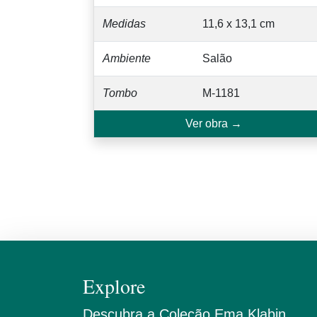
Medidas
11,6 x 13,1 cm
Ambiente
Salão
Tombo
M-1181
Ver obra →
Explore
Descubra a Coleção Ema Klabin