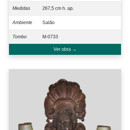
Medidas
267,5 cm h. ap.
Ambiente
Salão
Tombo
M-0733
Ver obra →