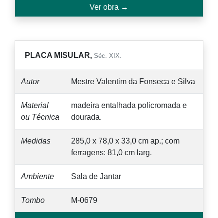
Ver obra →
PLACA MISULAR,
Séc. XIX.
Autor
Mestre Valentim da Fonseca e Silva
Material
madeira entalhada policromada e
ou Técnica
dourada.
Medidas
285,0 x 78,0 x 33,0 cm ap.; com
ferragens: 81,0 cm larg.
Ambiente
Sala de Jantar
Tombo
M-0679