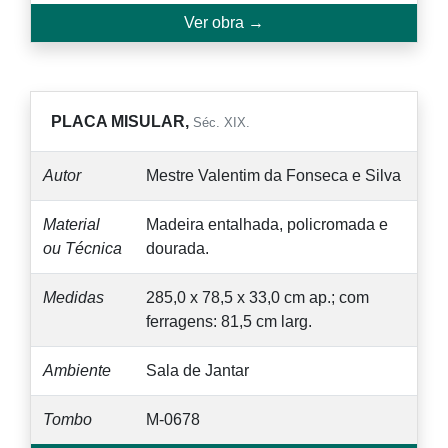
Ver obra →
PLACA MISULAR,
Séc. XIX.
Autor
Mestre Valentim da Fonseca e Silva
Material
Madeira entalhada, policromada e
ou Técnica
dourada.
Medidas
285,0 x 78,5 x 33,0 cm ap.; com
ferragens: 81,5 cm larg.
Ambiente
Sala de Jantar
Tombo
M-0678