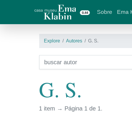
Sobre
Ema K
0.44
Explore
Autores
G. S.
G. S.
1 item → Página 1 de 1.