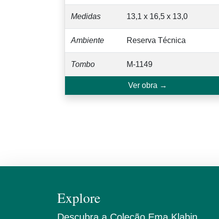
Medidas
13,1 x 16,5 x 13,0
Ambiente
Reserva Técnica
Tombo
M-1149
Ver obra →
Explore
Descubra a Coleção Ema Klabin