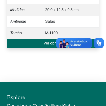
Medidas
20,0 x 12,3 x 9,8 cm
Ambiente
Salão
Tombo
M-1109
Ver obra →
Explore
Descubra a Coleção Ema Klabin