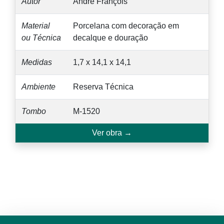
Autor
André François
Material
Porcelana com decoração em
ou Técnica
decalque e douração
Medidas
1,7 x 14,1 x 14,1
Ambiente
Reserva Técnica
Tombo
M-1520
Ver obra →