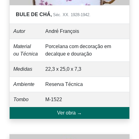
BULE DE CHÁ,
Séc. XX. 1928-1942.
Autor
André François
Material
Porcelana com decoração em
ou Técnica
decalque e douração
Medidas
22,3 x 25,0 x 7,3
Ambiente
Reserva Técnica
Tombo
M-1522
Ver obra →