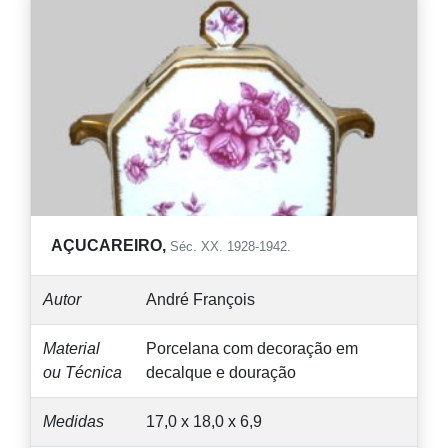
AÇUCAREIRO,
Séc. XX. 1928-1942.
Autor
André François
Material
Porcelana com decoração em
ou Técnica
decalque e douração
Medidas
17,0 x 18,0 x 6,9