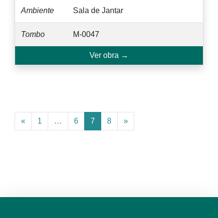
Ambiente
Sala de Jantar
Tombo
M-0047
Ver obra →
«
1
…
6
7
8
»