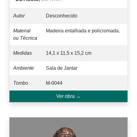
Autor
Desconhecido
Material
Madeira entalhada e policromada.
ou Técnica
Medidas
14,1 x 11,5 x 15,2 cm
Ambiente
Sala de Jantar
Tombo
M-0044
Ver obra →