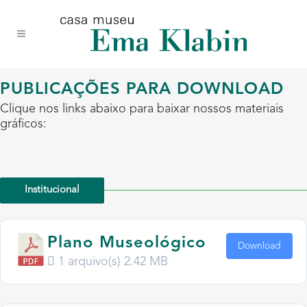
Acessar
Acessar
Mapa
o
a
do
conteúdo
navegação
site
PUBLICAÇÕES PARA DOWNLOAD
Clique nos links abaixo para baixar nossos materiais
gráficos:
Institucional
Plano Museológico
Download
1 arquivo(s)
2.42 MB