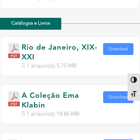
Catálogos e Livros
Rio de Janeiro, XIX-
Download
XXI
1 arquivo(s)
5.75 MB
Altern
A Coleção Ema
Alter
Download
Klabin
1 arquivo(s)
14.86 MB