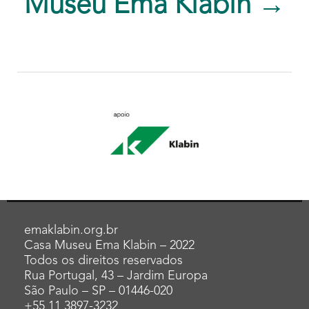
Museu Ema Klabin →
emaklabin.org.br
Casa Museu Ema Klabin – 2022
Todos os direitos reservados
Rua Portugal, 43 – Jardim Europa
São Paulo – SP – 01446-020
+55 11 3897-3232