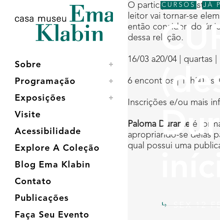
Acessar
Acessar
Mapa
O participante desta of
CURSOS
,
JÁ 
o
a
do
leitor vai tornar-se ele
conteúdo
navegação
site
então considerado único
CUR
dessa relação.
16/03 a20/04 | quartas |
Sobre
(de
6 encontros | 15h30 às 
Programação
Exposições
Inscrições e/ou mais i
Dur
Visite
Paloma Durante
é forma
Acessibilidade
apropriando-se delas p
qual possui uma public
Explore A Coleção
iní
Blog Ema Klabin
Contato
Publicações
SEX 12 F
Faça Seu Evento