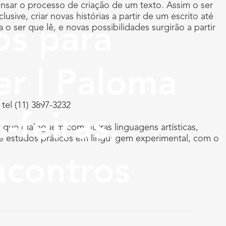
pensar o processo de criação de um texto. Assim o ser
usive, criar novas histórias a partir de um escrito até
o ser que lê, e novas possibilidades surgirão a partir
os para
er | Paloma
tel (11) 3897-3232
-feiras,
a que dialoguem com outras linguagens artísticas,
de estudos práticos em linguagem experimental, com o
encontros