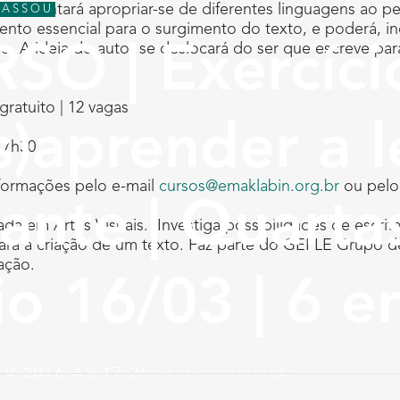
icina tentará apropriar-se de diferentes linguagens ao 
PASSOU
mento essencial para o surgimento do texto, e poderá, incl
. A ideia do autor se deslocará do ser que escreve para 
SO | Exercíci
 gratuito | 12 vagas
s)aprender a l
17h30
nformações pelo e-mail
cursos@emaklabin.org.br
ou pelo 
ante | Quartas
da em Artes Visuais. Investiga possibilidades de escrit
ara a criação de um texto. Faz parte do GEPLE Grupo 
ação.
cio 16/03 | 6 
EV 2016 ÀS 17:25
|
POR
COMUNICAÇÃO