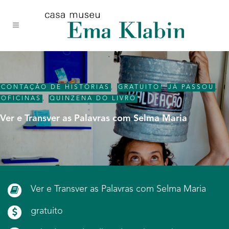
Acessar
Acessar
Mapa
o
a
do
conteúdo
navegação
site
CONTAÇÃO DE HISTÓRIAS
,
GRATUITO
,
JÁ PASSOU
,
OFICINAS
,
QUINZENA DO LIVRO
Ver e Transver as Palavras com Selma Maria
Ver e Transver as Palavras com Selma Maria
gratuito