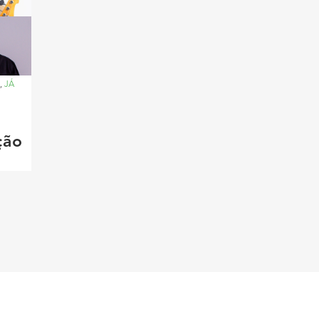
,
JÁ
ção