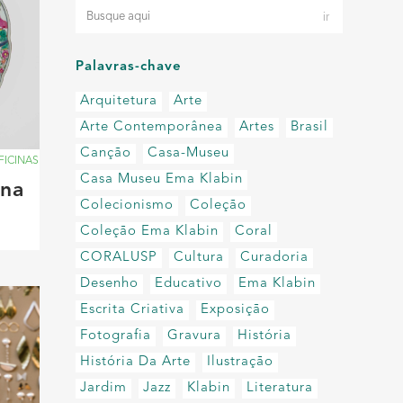
Palavras-chave
Arquitetura
Arte
Arte Contemporânea
Artes
Brasil
Canção
Casa-Museu
FICINAS
Casa Museu Ema Klabin
ina
Colecionismo
Coleção
Coleção Ema Klabin
Coral
CORALUSP
Cultura
Curadoria
Desenho
Educativo
Ema Klabin
Escrita Criativa
Exposição
Fotografia
Gravura
História
História Da Arte
Ilustração
Jardim
Jazz
Klabin
Literatura