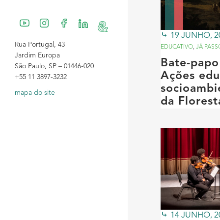
19 JUNHO, 2
Rua Portugal, 43
EDUCATIVO
,
JÁ PASS
Jardim Europa
Bate-papo
São Paulo, SP – 01446-020
Ações edu
+55 11 3897-3232
socioambi
mapa do site
da Flores
14 JUNHO, 2