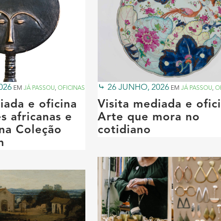
026
26 JUNHO, 2026
EM
JÁ PASSOU
,
OFICINAS
EM
JÁ PASSOU
,
O
iada e oficina
Visita mediada e ofic
s africanas e
Arte que mora no
 na Coleção
cotidiano
n