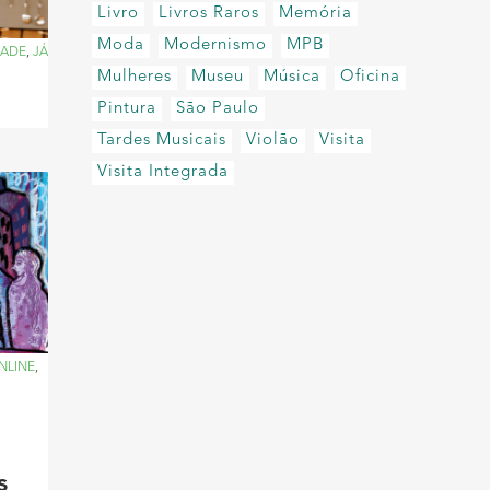
Livro
Livros Raros
Memória
Moda
Modernismo
MPB
DADE
,
JÁ
Mulheres
Museu
Música
Oficina
Pintura
São Paulo
Tardes Musicais
Violão
Visita
Visita Integrada
NLINE
,
s