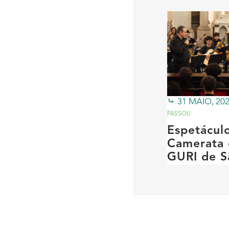
31 MAIO, 20
PASSOU
Espetácul
Camerata 
GURI de S