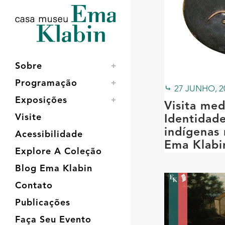
Acessar
Acessar
Mapa
o
a
do
conteúdo
navegação
site
Sobre
Programação
27 JUNHO, 2
Exposições
Visita med
Visite
Identidade
indígenas
Acessibilidade
Ema Klabi
Explore A Coleção
Blog Ema Klabin
Contato
Publicações
Faça Seu Evento