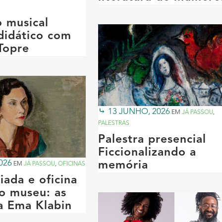
o musical
didático com
Topre
13 JUNHO, 2026
EM
JÁ PASSOU
,
PALESTRAS
Palestra presencial
Ficcionalizando a
026
memória
EM
JÁ PASSOU
,
OFICINAS
iada e oficina
no museu: as
a Ema Klabin