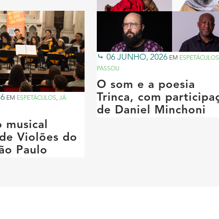
06 JUNHO, 2026
EM
ESPETÁCULOS
PASSOU
O som e a poesia
Trinca, com participa
26
EM
ESPETÁCULOS
,
JÁ
de Daniel Minchoni
o musical
de Violões do
ão Paulo