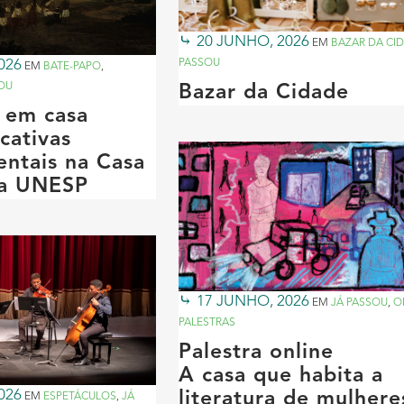
20 JUNHO, 2026
EM
BAZAR DA CI
026
PASSOU
EM
BATE-PAPO
,
OU
Bazar da Cidade
 em casa
cativas
entais na Casa
ta UNESP
17 JUNHO, 2026
EM
JÁ PASSOU
,
O
PALESTRAS
Palestra online
A casa que habita a
026
literatura de mulhere
EM
ESPETÁCULOS
,
JÁ