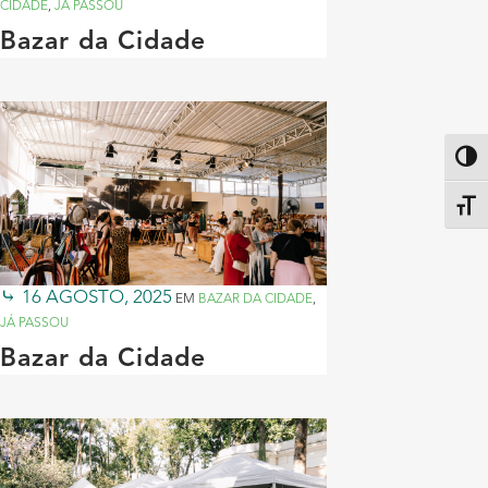
CIDADE
,
JÁ PASSOU
Bazar da Cidade
Altern
Alter
16 AGOSTO, 2025
EM
BAZAR DA CIDADE
,
JÁ PASSOU
Bazar da Cidade