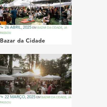
26 ABRIL, 2025
EM
BAZAR DA CIDADE
,
JÁ
PASSOU
Bazar da Cidade
22 MARÇO, 2025
EM
BAZAR DA CIDADE
,
JÁ
PASSOU