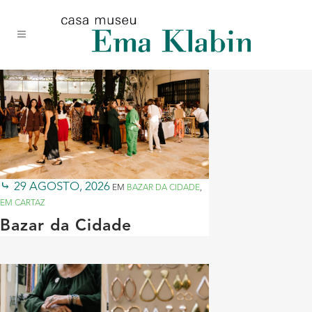
Acessar
Acessar
Mapa
o
a
do
conteúdo
navegação
site
29 AGOSTO, 2026
EM
BAZAR DA CIDADE
,
EM CARTAZ
Bazar da Cidade