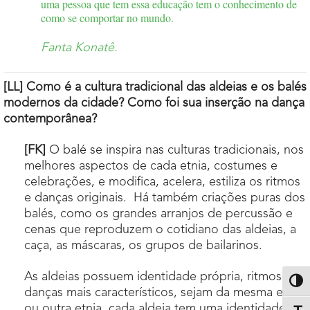
uma pessoa que tem essa educação tem o conhecimento de
como se comportar no mundo.
Fanta Konatê.
[LL] Como é a cultura tradicional das aldeias e os balés
modernos da cidade? Como foi sua inserção na dança
contemporânea?
[FK]
O balé se inspira nas culturas tradicionais, nos
melhores aspectos de cada etnia, costumes e
celebrações, e modifica, acelera, estiliza os ritmos
e danças originais. Há também criações puras dos
balés, como os grandes arranjos de percussão e
cenas que reproduzem o cotidiano das aldeias, a
caça, as máscaras, os grupos de bailarinos.
As aldeias possuem identidade própria, ritmos e
Altern
danças mais característicos, sejam da mesma etnia
ou outra etnia, cada aldeia tem uma identidade,