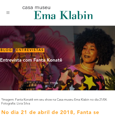
Acessar
Acessar
Mapa
o
a
do
conteúdo
navegação
site
BLOG
,
ENTREVISTAS
Entrevista com Fanta Konatê
*Imagem: Fanta Konatê em seu show na Casa-museu Ema Klabin no dia 21/04.
Fotografia: Lívia Silva
No dia 21 de abril de 2018, Fanta se