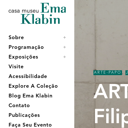
Acessar
Acessar
Mapa
o
a
do
conteúdo
navegação
site
Sobre
Programação
Exposições
Visite
ARTE-PAPO
,
Acessibilidade
ART
Explore A Coleção
Blog Ema Klabin
Contato
Fil
Publicações
Faça Seu Evento