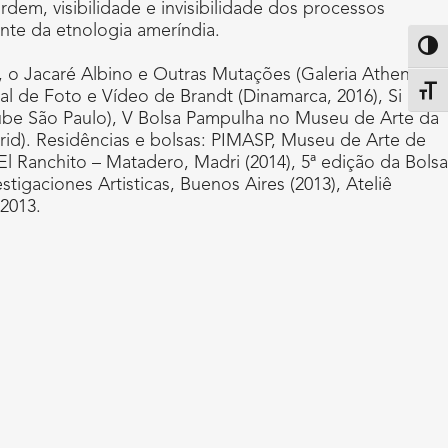
dem, visibilidade e invisibilidade dos processos
ente da etnologia ameríndia.
Altern
ol, o Jacaré Albino e Outras Mutações (Galeria Athena
Alter
al de Foto e Vídeo de Brandt (Dinamarca, 2016), Si no
ube São Paulo), V Bolsa Pampulha no Museu de Arte da
rid). Residências e bolsas: PIMASP, Museu de Arte de
 El Ranchito – Matadero, Madri (2014), 5ª edição da Bolsa
tigaciones Artisticas, Buenos Aires (2013), Ateliê
 2013.