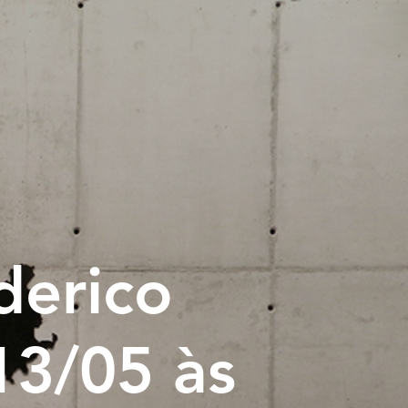
derico
 13/05 às