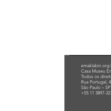
emaklabin.org.
Casa Museu Em
Todos os direi
Rua Portugal, 
São Paulo – SP
+55 11 3897-32