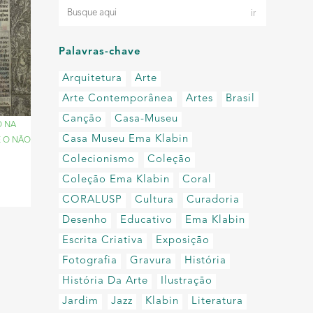
Palavras-chave
Arquitetura
Arte
Arte Contemporânea
Artes
Brasil
Canção
Casa-Museu
O NA
Casa Museu Ema Klabin
E O NÃO
Colecionismo
Coleção
Coleção Ema Klabin
Coral
CORALUSP
Cultura
Curadoria
Desenho
Educativo
Ema Klabin
Escrita Criativa
Exposição
Fotografia
Gravura
História
História Da Arte
Ilustração
Jardim
Jazz
Klabin
Literatura