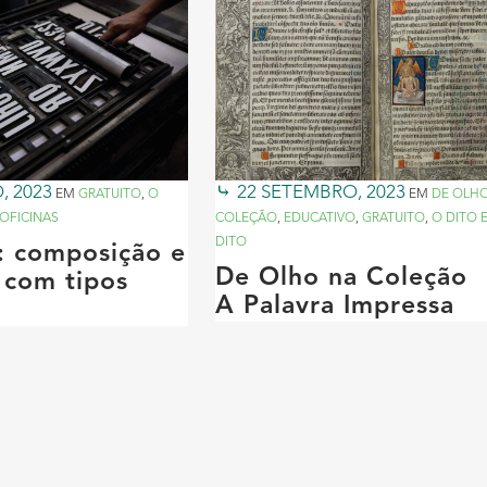
, 2023
22 SETEMBRO, 2023
EM
GRATUITO
,
O
EM
DE OLH
OFICINAS
COLEÇÃO
,
EDUCATIVO
,
GRATUITO
,
O DITO 
DITO
a: composição e
De Olho na Coleção
 com tipos
A Palavra Impressa