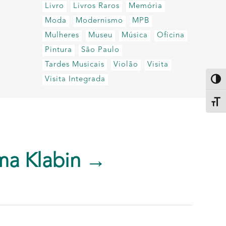
Livro
Livros Raros
Memória
Moda
Modernismo
MPB
Mulheres
Museu
Música
Oficina
Pintura
São Paulo
Tardes Musicais
Violão
Visita
Visita Integrada
Altern
Alter
ma Klabin →