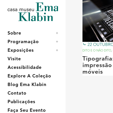
Acessar
Acessar
Mapa
o
a
do
conteúdo
navegação
site
Sobre
Programação
22 OUTUBRO
Exposições
DITO E O NÃO DITO
,
Tipografi
Visite
impressão
Acessibilidade
móveis
Explore A Coleção
Blog Ema Klabin
Contato
Publicações
Faça Seu Evento