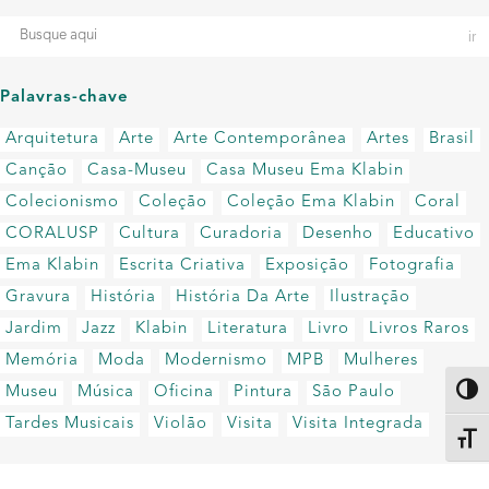
Palavras-chave
Arquitetura
Arte
Arte Contemporânea
Artes
Brasil
Canção
Casa-Museu
Casa Museu Ema Klabin
Colecionismo
Coleção
Coleção Ema Klabin
Coral
CORALUSP
Cultura
Curadoria
Desenho
Educativo
Ema Klabin
Escrita Criativa
Exposição
Fotografia
Gravura
História
História Da Arte
Ilustração
Jardim
Jazz
Klabin
Literatura
Livro
Livros Raros
Memória
Moda
Modernismo
MPB
Mulheres
Museu
Música
Oficina
Pintura
São Paulo
Altern
Tardes Musicais
Violão
Visita
Visita Integrada
Alter