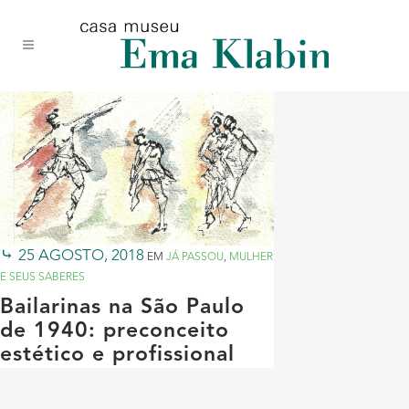
Acessar
Acessar
Mapa
o
a
do
conteúdo
navegação
site
25 AGOSTO, 2018
EM
JÁ PASSOU
,
MULHER
E SEUS SABERES
Bailarinas na São Paulo
de 1940: preconceito
estético e profissional