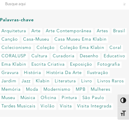
Palavras-chave
Arquitetura
Arte
Arte Contemporânea
Artes
Brasil
Canção
Casa-Museu
Casa Museu Ema Klabin
Colecionismo
Coleção
Coleção Ema Klabin
Coral
CORALUSP
Cultura
Curadoria
Desenho
Educativo
Ema Klabin
Escrita Criativa
Exposição
Fotografia
Gravura
História
História Da Arte
Ilustração
Jardim
Jazz
Klabin
Literatura
Livro
Livros Raros
Memória
Moda
Modernismo
MPB
Mulheres
Museu
Música
Oficina
Pintura
São Paulo
Altern
Tardes Musicais
Violão
Visita
Visita Integrada
Alter