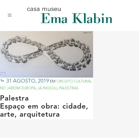
Acessar
Acessar
Mapa
o
a
do
conteúdo
navegação
site
31 AGOSTO, 2019
EM
CIRCUITO CULTURAL
NO JARDIM EUROPA
,
JÁ PASSOU
,
PALESTRAS
Palestra
Espaço em obra: cidade,
arte, arquitetura