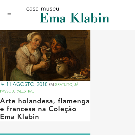
Acessar
Acessar
Mapa
o
a
do
conteúdo
navegação
site
11 AGOSTO, 2018
EM
GRATUITO
,
JÁ
PASSOU
,
PALESTRAS
Arte holandesa, flamenga
e francesa na Coleção
Ema Klabin