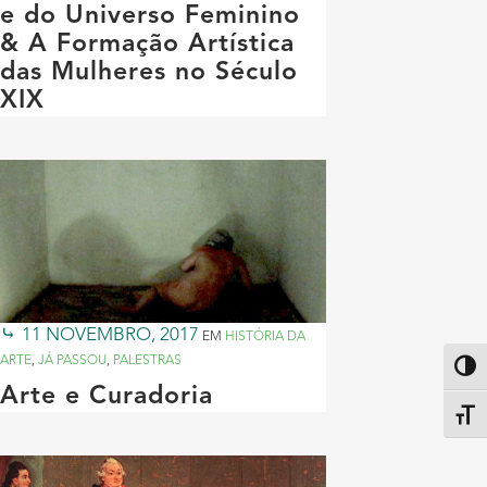
e do Universo Feminino
& A Formação Artística
das Mulheres no Século
XIX
11 NOVEMBRO, 2017
EM
HISTÓRIA DA
ARTE
,
JÁ PASSOU
,
PALESTRAS
Altern
Arte e Curadoria
Alter