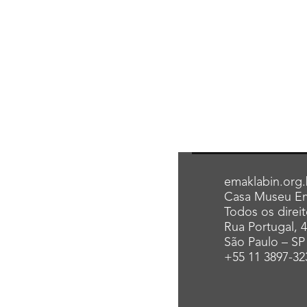
emaklabin.org.
Casa Museu Em
Todos os direi
Rua Portugal, 
São Paulo – SP
+55 11 3897-32