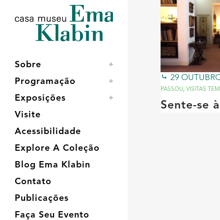
Acessar
Acessar
Mapa
o
a
do
conteúdo
navegação
site
Sobre
29 OUTUBRO
Programação
PASSOU
,
VISITAS TE
Exposições
Sente-se 
Visite
Acessibilidade
Explore A Coleção
Blog Ema Klabin
Contato
Publicações
Faça Seu Evento