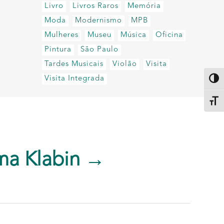
Livro
Livros Raros
Memória
Moda
Modernismo
MPB
Mulheres
Museu
Música
Oficina
Pintura
São Paulo
Tardes Musicais
Violão
Visita
Visita Integrada
Altern
Alter
ma Klabin →