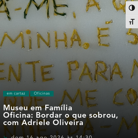
Altern
Alter
em cartaz
Oficinas
Museu em Família
Oficina: Bordar o que sobrou,
com Adriele Oliveira
dom 16 ago 2026 às 14:30